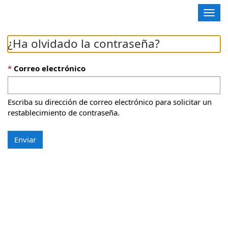
Contoso, Ltd.
A
l
t
¿Ha olvidado la contraseña?
e
r
n
Correo electrónico
a
r
n
Escriba su dirección de correo electrónico para solicitar un
a
restablecimiento de contraseña.
v
e
Enviar
g
a
c
i
ó
n