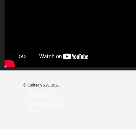
2026
© Calltech S.A.
Soporte
Knowledge Base
Foros